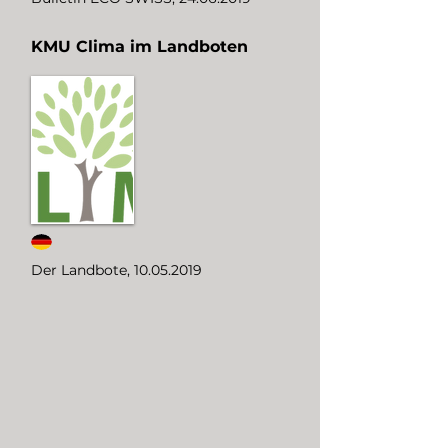
KMU Clima im Landboten
Der Landbote,
10.05.2019